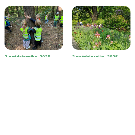
2 października, 2025
2 października, 2025
METODY
METODY
Shinrin-yoku (森林浴)
Hortiterapia czyli
wielozmysłowa
CZYTAJ WIĘCEJ
terapia w ogrodzie
CZYTAJ WIĘCEJ