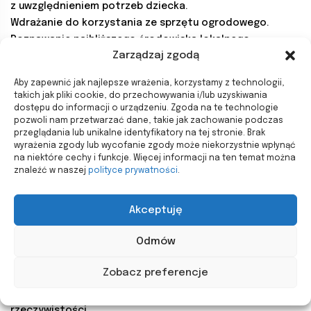
z uwzględnieniem potrzeb dziecka.
Wdrażanie do korzystania ze sprzętu ogrodowego.
Poznawanie najbliższego środowiska lokalnego
Zarządzaj zgodą
oraz okolicy.
Wspomaganie rozwoju poprzez zajęcia specjalistyczne.
Aby zapewnić jak najlepsze wrażenia, korzystamy z technologii,
Czynności samoobsługowe w szatni (ubieranie się
takich jak pliki cookie, do przechowywania i/lub uzyskiwania
i rozbieranie).
dostępu do informacji o urządzeniu. Zgoda na te technologie
pozwoli nam przetwarzać dane, takie jak zachowanie podczas
Przygotowanie do obiadu.
przeglądania lub unikalne identyfikatory na tej stronie. Brak
wyrażenia zgody lub wycofanie zgody może niekorzystnie wpłynąć
12.30 – 13.00
na niektóre cechy i funkcje. Więcej informacji na ten temat można
znaleźć w naszej
polityce prywatności
.
Obiad. Usprawnianie techniki samodzielnego,
kulturalnego spożywania posiłków.
Toaleta po obiedzie.
Akceptuję
13.00 – 14.30
Odmów
Relaks połączony ze słuchaniem utworów literackich
Zobacz preferencje
i muzycznych.
Zabawy i zajęcia utrwalające wiedzę o otaczającej
rzeczywistości.