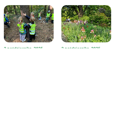
2 października, 2025
2 października, 2025
METODY
METODY
Shinrin-yoku (森林浴)
Hortiterapia czyli
wielozmysłowa
CZYTAJ WIĘCEJ
terapia w ogrodzie
CZYTAJ WIĘCEJ