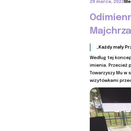
29 marca, 2023
Me
Odimienn
Majchrz
„Każdy mały P
Według tej koncep
imienia. Przecież
Towarzyszy Mu w s
wizytówkami przec