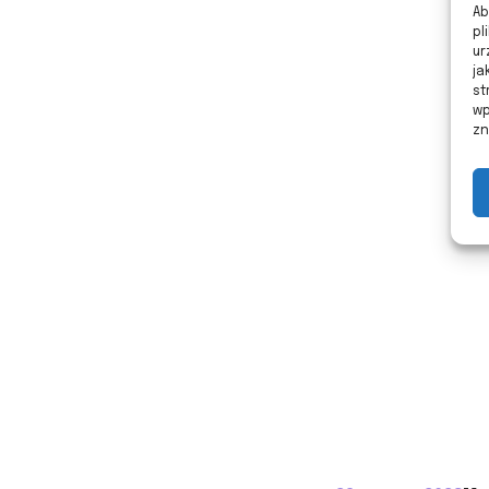
Ab
pl
ur
ja
st
wp
zn