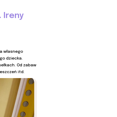
 Ireny
ia własnego
ego dziecka.
esełkach. Od zabaw
eszczeń itd.