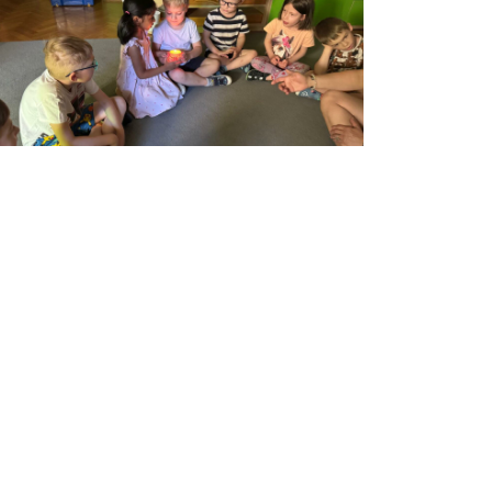
czerwca, 2026
Z ŻYCIA PRZEDSZKOLA
ak Starszaki Dzień Przyjaciela
bchodziły?
CZYTAJ WIĘCEJ