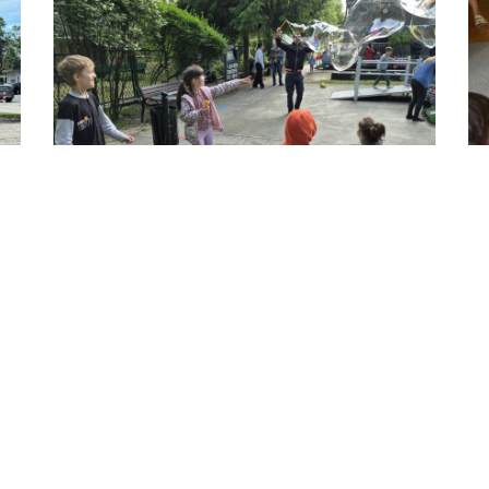
9 
J
o
OLA
12 czerwca, 2026
Z ŻYCIA PRZEDSZKOLA
Festyn Rodzinny
w „Zaczarowanym Ziarenku”
CZYTAJ WIĘCEJ