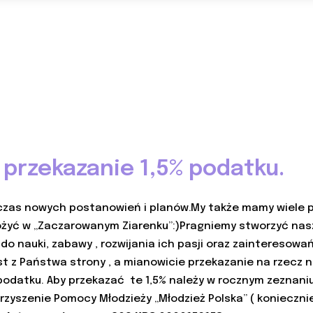
 przekazanie 1,5% podatku.
 czas nowych postanowień i planów.My także mamy wiele 
ożyć w „Zaczarowanym Ziarenku”:)Pragniemy stworzyć nas
 do nauki, zabawy , rozwijania ich pasji oraz zainteresow
 z Państwa strony , a mianowicie przekazanie na rzecz 
 podatku. Aby przekazać te 1,5% należy w rocznym zezna
rzyszenie Pomocy Młodzieży „Młodzież Polska” ( konieczni