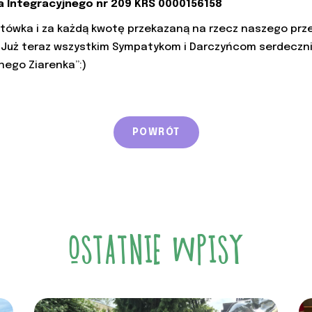
a Integracyjnego nr 209 KRS 0000156158
łotówka i za każdą kwotę przekazaną na rzecz naszego pr
 Już teraz wszystkim Sympatykom i Darczyńcom serdecznie 
nego Ziarenka”:)
POWRÓT
OSTATNIE WPISY