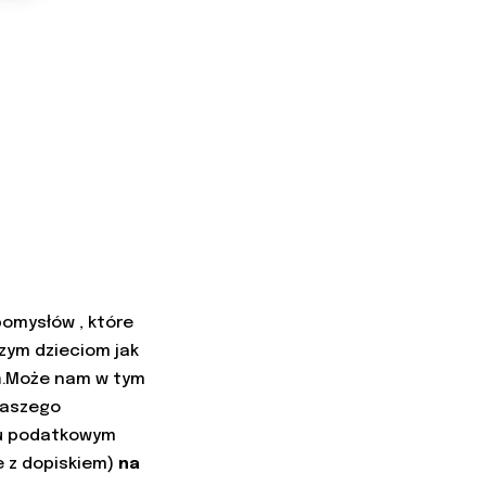
pomysłów , które
zym dzieciom jak
ań.Może nam w tym
naszego
niu podatkowym
e z dopiskiem)
na