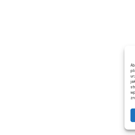
Ab
pl
ur
ja
st
wp
zn