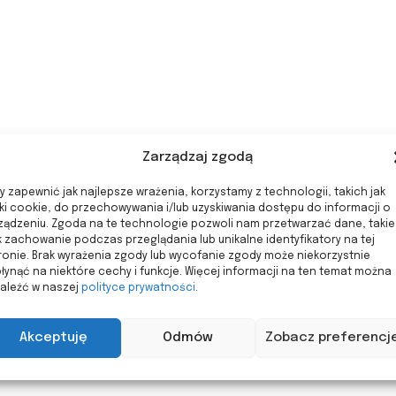
Zarządzaj zgodą
y zapewnić jak najlepsze wrażenia, korzystamy z technologii, takich jak
iki cookie, do przechowywania i/lub uzyskiwania dostępu do informacji o
ządzeniu. Zgoda na te technologie pozwoli nam przetwarzać dane, takie
k zachowanie podczas przeglądania lub unikalne identyfikatory na tej
ronie. Brak wyrażenia zgody lub wycofanie zgody może niekorzystnie
łynąć na niektóre cechy i funkcje. Więcej informacji na ten temat można
aleźć w naszej
polityce prywatności
.
Akceptuję
Odmów
Zobacz preferencj