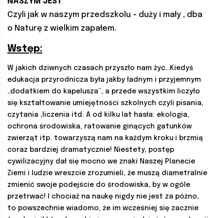
NASZYM JEST
Czyli jak w naszym przedszkolu – duży i mały , dba
o Naturę z wielkim zapałem.
Wstęp:
W jakich dziwnych czasach przyszło nam żyć…Kiedyś
edukacja przyrodnicza była jakby ładnym i przyjemnym
„dodatkiem do kapelusza”, a przede wszystkim liczyło
się kształtowanie umiejętności szkolnych czyli pisania,
czytania ,liczenia itd. A od kilku lat hasła: ekologia,
ochrona środowiska, ratowanie ginących gatunków
zwierząt itp. towarzyszą nam na każdym kroku i brzmią
coraz bardziej dramatycznie! Niestety, postęp
cywilizacyjny dał się mocno we znaki Naszej Planecie
Ziemi i ludzie wreszcie zrozumieli, że muszą diametralnie
zmienić swoje podejście do środowiska, by w ogóle
przetrwać! I chociaż na naukę nigdy nie jest za późno,
to powszechnie wiadomo, że im wcześniej się zacznie