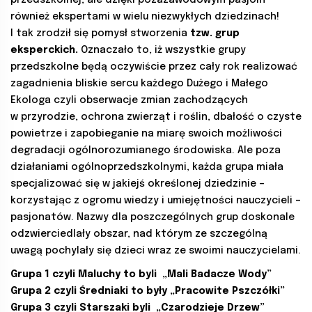
przedszkolnej, ale dzięki pozazawodowym pasjom
również ekspertami w wielu niezwykłych dziedzinach!
I tak zrodził się pomysł stworzenia
tzw. grup
eksperckich.
Oznaczało to, iż wszystkie grupy
przedszkolne będą oczywiście przez cały rok realizować
zagadnienia bliskie sercu każdego Dużego i Małego
Ekologa czyli obserwacje zmian zachodzących
w przyrodzie, ochrona zwierząt i roślin, dbałość o czyste
powietrze i zapobieganie na miarę swoich możliwości
degradacji ogólnorozumianego środowiska. Ale poza
działaniami ogólnoprzedszkolnymi, każda grupa miała
specjalizować się w jakiejś określonej dziedzinie –
korzystając z ogromu wiedzy i umiejętności nauczycieli –
pasjonatów. Nazwy dla poszczególnych grup doskonale
odzwierciedlały obszar, nad którym ze szczególną
uwagą pochylały się dzieci wraz ze swoimi nauczycielami.
Grupa 1 czyli Maluchy to byli „Mali Badacze Wody”
Grupa 2 czyli Średniaki to były „Pracowite Pszczółki”
Grupa 3 czyli Starszaki byli „Czarodzieje Drzew”