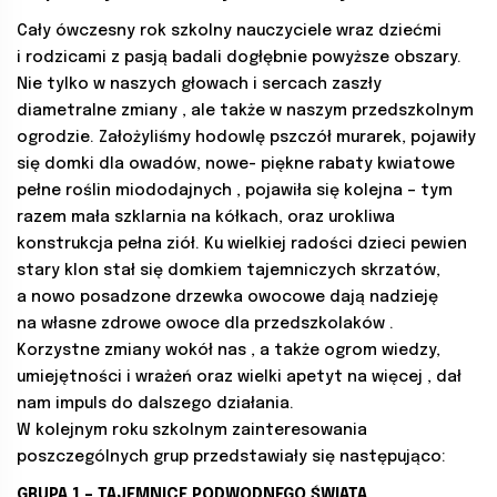
Cały ówczesny rok szkolny nauczyciele wraz dziećmi
i rodzicami z pasją badali dogłębnie powyższe obszary.
Nie tylko w naszych głowach i sercach zaszły
diametralne zmiany , ale także w naszym przedszkolnym
ogrodzie. Założyliśmy hodowlę pszczół murarek, pojawiły
się domki dla owadów, nowe- piękne rabaty kwiatowe
pełne roślin miododajnych , pojawiła się kolejna – tym
razem mała
szklarnia na kółkach, oraz urokliwa
konstrukcja pełna ziół. Ku wielkiej radości dzieci pewien
stary klon stał się domkiem tajemniczych skrzatów,
a nowo posadzone drzewka owocowe dają nadzieję
na własne zdrowe owoce dla przedszkolaków .
Korzystne zmiany wokół nas , a także ogrom wiedzy,
umiejętności i wrażeń oraz wielki apetyt na więcej , dał
nam impuls do dalszego działania.
W kolejnym roku szkolnym zainteresowania
poszczególnych grup przedstawiały się następująco:
GRUPA 1 – TAJEMNICE PODWODNEGO ŚWIATA