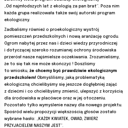
„Od najmłodszych lat z ekologią za pan brat”. Poza nim
każda grupa realizowała także swój autorski program
ekologiczny.
Zadbaliśmy również o proekologiczny wystrój
pomieszczeń przedszkolnych i nową aranżację ogrodu.
Ogrom nabytej przez nas i dzieci wiedzy przyrodniczej
i dotyczącej szeroko rozumianej ochrony środowiska
przerósł nasze najśmielsze oczekiwania. Zrozumieliśmy,
że to się tak nie może skończyć ! Doszliśmy
to wniosku,
że chcemy być prawdziwie ekologicznym
przedszkolem!
Obmyśliliśmy, jaką problematyką
ekologiczną chcielibyśmy się jeszcze dogłębniej zająć
z dziećmi i co chcielibyśmy zmienić, ulepszyć z korzyścią
dla środowiska w placówce oraz w jej otoczeniu.
Pozostało tylko wymyślenie nazwy dla nowego projektu.
Spośród wielu propozycji większością głosów zostało
wybrane hasło: „KAŻDY KWIATEK, OWAD, ZWIERZ
PRZYJACIELEM NASZYM JEST”.