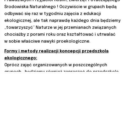
Prawdziwych Przyjaciół Roślin, Zwierząt i Otaczającego
Środowiska Naturalnego ! Oczywiście w grupach będą
odbywać się raz w tygodniu zajęcia z edukacji
ekologicznej, ale tak naprawdę każdego dnia będziemy
„towarzyszyć” Naturze w jej przemianach związanych
chociażby z porami roku oraz kształtować i utrwalać
w sobie właściwe nawyki proekologiczne.
Formy i metody realizacji koncepcji przedszkola
ekologicznego:
Oprócz zajęć organizowanych w poszczególnych
grupach , będziemy również zapraszać do przedszkola
ekspertów z zewnątrz . Aby uatrakcyjnić proces
edukacyjny zamierzamy także organizować rozmaite
wyjścia lub wycieczki. Poprzez zwiedzanie,
intensywniejsze obcowanie z naturalnym środowiskiem
i spotkania z autorytetami w interesujących nas
wszystkich dziedzinach, dzieci łatwiej będą przyswajały
wiedzę przyrodniczą.