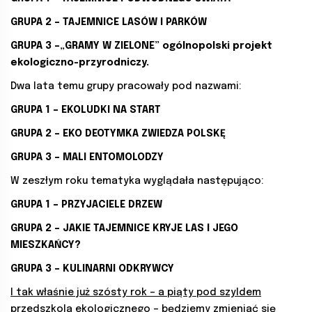
GRUPA 2 – TAJEMNICE LASÓW I PARKÓW
GRUPA 3 –„GRAMY W ZIELONE” ogólnopolski projekt
ekologiczno-przyrodniczy.
Dwa lata temu grupy pracowały pod nazwami:
GRUPA 1 – EKOLUDKI NA START
GRUPA 2 – EKO DEOTYMKA ZWIEDZA POLSKĘ
GRUPA 3 – MALI ENTOMOLODZY
W zeszłym roku tematyka wyglądała następująco:
GRUPA 1 – PRZYJACIELE DRZEW
GRUPA 2 – JAKIE TAJEMNICE KRYJE LAS I JEGO
MIESZKAŃCY?
GRUPA 3 – KULINARNI ODKRYWCY
I tak właśnie już szósty rok – a piąty pod szyldem
przedszkola ekologicznego – będziemy zmieniać się