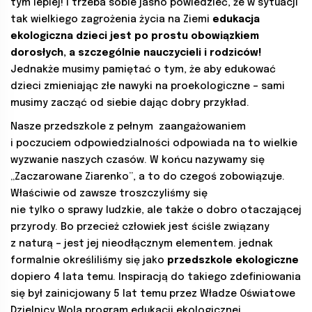
tym lepiej! I trzeba sobie jasno powiedzieć, że w sytuacji
tak wielkiego zagrożenia życia na Ziemi
edukacja
ekologiczna dzieci jest po prostu obowiązkiem
dorosłych, a szczególnie nauczycieli i rodziców!
Jednakże musimy pamiętać o tym, że aby edukować
dzieci zmieniając złe nawyki na proekologiczne – sami
musimy zacząć od siebie dając dobry przykład.
Nasze przedszkole z pełnym zaangażowaniem
i poczuciem odpowiedzialności odpowiada na to wielkie
wyzwanie naszych czasów. W końcu nazywamy się
„Zaczarowane Ziarenko”, a to do czegoś zobowiązuje.
Właściwie od zawsze troszczyliśmy się
nie tylko o sprawy ludzkie, ale także o dobro otaczającej
przyrody. Bo przecież człowiek jest ściśle związany
z naturą – jest jej nieodłącznym elementem. jednak
formalnie określiliśmy się jako
przedszkole ekologiczne
dopiero 4 lata temu. Inspiracją do takiego zdefiniowania
się był zainicjowany 5 lat temu przez Władze Oświatowe
Dzielnicy Wola program edukacji ekologicznej