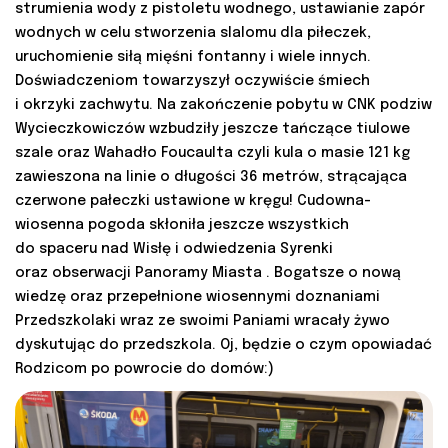
strumienia wody z pistoletu wodnego, ustawianie zapór
wodnych w celu stworzenia slalomu dla piłeczek,
uruchomienie siłą mięśni fontanny i wiele innych.
Doświadczeniom towarzyszył oczywiście śmiech
i okrzyki zachwytu. Na zakończenie pobytu w CNK podziw
Wycieczkowiczów wzbudziły jeszcze tańczące tiulowe
szale oraz Wahadło Foucaulta czyli kula o masie 121 kg
zawieszona na linie o długości 36 metrów, strącająca
czerwone pałeczki ustawione w kręgu! Cudowna-
wiosenna pogoda skłoniła jeszcze wszystkich
do spaceru nad Wisłę i odwiedzenia Syrenki
oraz obserwacji Panoramy Miasta . Bogatsze o nową
wiedzę oraz przepełnione wiosennymi doznaniami
Przedszkolaki wraz ze swoimi Paniami wracały żywo
dyskutując do przedszkola. Oj, będzie o czym opowiadać
Rodzicom po powrocie do domów:)