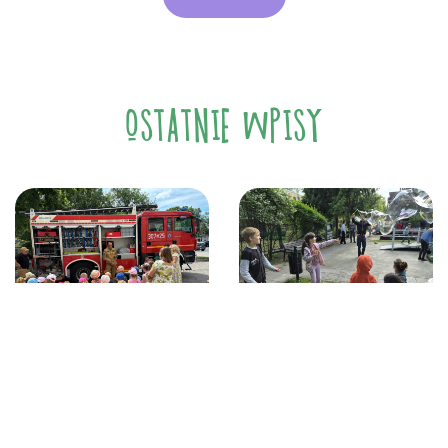
OSTATNIE WPISY
21 czerwca, 2026
12 czerwca, 2026
Z ŻYCIA PRZEDSZKOLA
Z ŻYCIA PRZEDSZKOLA
Spotkanie
Festyn Rodzinny
ze strażakami.
w „Zaczarowanym