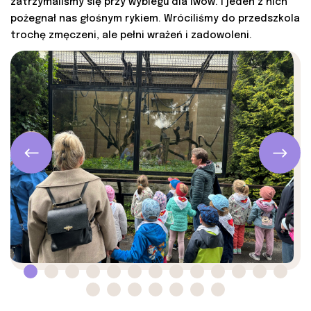
zatrzymaliśmy się przy wybiegu dla lwów. I jeden z nich
pożegnał nas głośnym rykiem. Wróciliśmy do przedszkola
trochę zmęczeni, ale pełni wrażeń i zadowoleni.