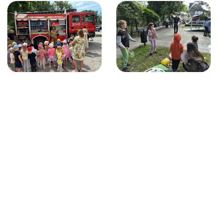
21 czerwca, 2026
12 czerwca, 2026
Z ŻYCIA PRZEDSZKOLA
Z ŻYCIA PRZEDSZKOLA
Spotkanie
Festyn Rodzinny
ze strażakami.
w „Zaczarowanym
Ziarenku”
CZYTAJ WIĘCEJ
CZYTAJ WIĘCEJ