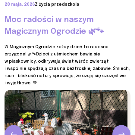
28 maja, 2026
Z życia przedszkola
Moc radości w naszym
Magicznym Ogrodzie 🌿🐾
W Magicznym Ogrodzie każdy dzień to radosna
przygoda! 🌿🐾Dzieci z uśmiechem bawią się
w piaskownicy, odkrywają świat wśród zwierząt
i wspólnie spędzają czas na beztroskiej zabawie. Śmiech,
ruch i bliskość natury sprawiają, że czują się szczęśliwe
i wyjątkowe. 💚