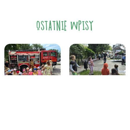
OSTATNIE WPISY
21 czerwca, 2026
12 czerwca, 2026
Z ŻYCIA PRZEDSZKOLA
Z ŻYCIA PRZEDSZKOLA
Spotkanie
Festyn Rodzinny
ze strażakami.
w „Zaczarowanym
Ziarenku”
CZYTAJ WIĘCEJ