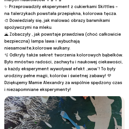
✨ Przeprowadziły eksperyment z cukierkami Skittles –
na talerzykach powstała przepiękna, kolorowa tęcza.
🎨 Dowiedziały się, jak malować obrazy barwnikami
spożywczymi na mleku.
🌋 Zobaczyły , jak powstaje prawdziwa (choć całkowicie
bezpieczna) lampa lawa i wybuchają
niesamowite,kolorowe wulkany.
🫧 Odkryły także sekret tworzenia kolorowych bąbelków.
Było mnóstwo radości, zachwytu i naukowej ciekawości,
a każdy eksperyment wywoływał efekt „wow”! To były
urodziny pełne magii, kolorów i świetnej zabawy! 💜
Dziękujemy Mamie Alexandry za wspólnie spędzony czas
i niezapomniane eksperymenty!