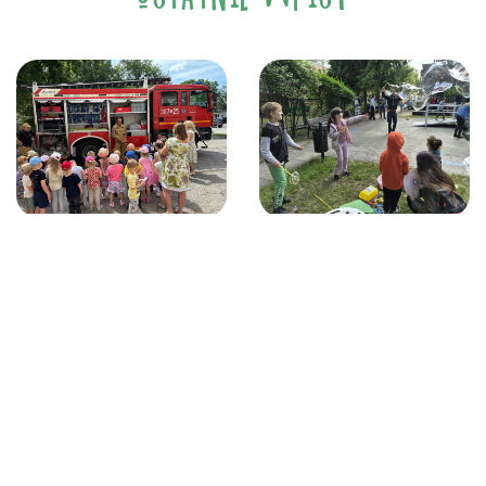
21 czerwca, 2026
12 czerwca, 2026
Z ŻYCIA PRZEDSZKOLA
Z ŻYCIA PRZEDSZKOLA
Spotkanie
Festyn Rodzinny
ze strażakami.
w „Zaczarowanym
Ziarenku”
CZYTAJ WIĘCEJ
CZYTAJ WIĘCEJ